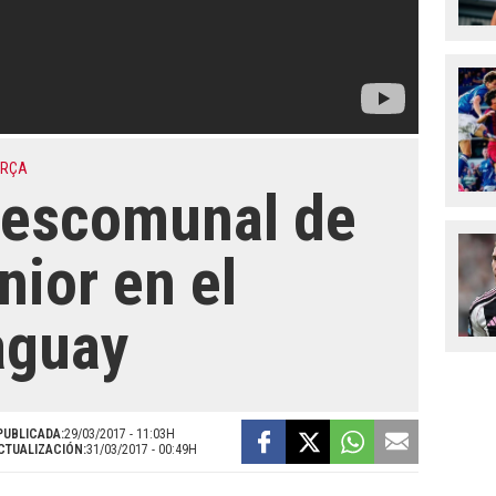
ARÇA
descomunal de
ior en el
aguay
PUBLICADA:
29/03/2017 - 11:03H
CTUALIZACIÓN:
31/03/2017 - 00:49H