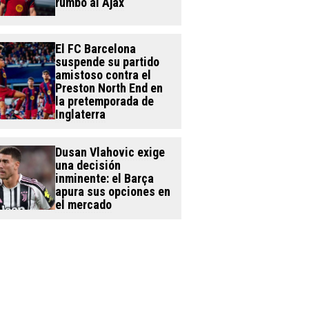
rumbo al Ajax
El FC Barcelona
suspende su partido
amistoso contra el
Preston North End en
la pretemporada de
Inglaterra
Dusan Vlahovic exige
una decisión
inminente: el Barça
apura sus opciones en
el mercado