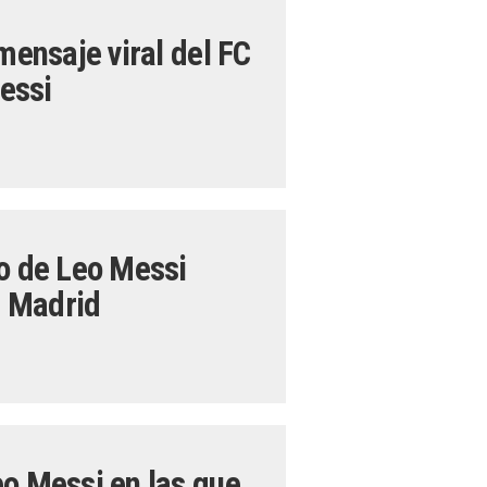
mensaje viral del FC
essi
io de Leo Messi
l Madrid
eo Messi en las que