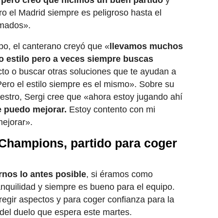
a pero creo que hicimos un buen partido
y
 el Madrid siempre es peligroso hasta el
imados».
ipo, el canterano creyó que «
llevamos muchos
o estilo pero a veces siempre buscas
cto o buscar otras soluciones que te ayudan a
Pero el estilo siempre es el mismo». Sobre su
 diestro, Sergi cree que «ahora estoy jugando ahí
 puedo mejorar.
Estoy contento con mi
ejorar».
 Champions, partido para coger
rnos lo antes posible
, si éramos como
anquilidad y siempre es bueno para el equipo.
regir aspectos y para coger confianza para la
o del duelo que espera este martes.