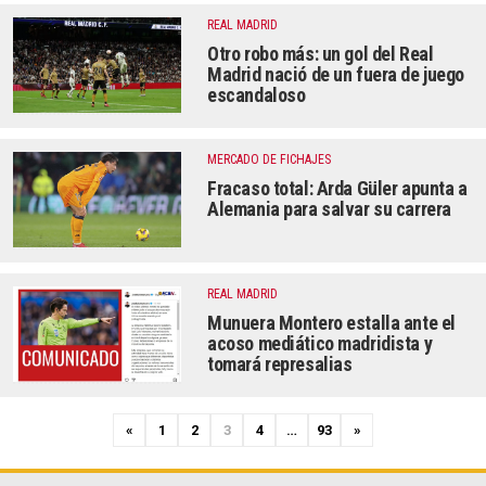
REAL MADRID
Otro robo más: un gol del Real
Madrid nació de un fuera de juego
escandaloso
MERCADO DE FICHAJES
Fracaso total: Arda Güler apunta a
Alemania para salvar su carrera
REAL MADRID
Munuera Montero estalla ante el
acoso mediático madridista y
tomará represalias
P
N
«
1
2
3
4
…
93
»
r
e
e
x
v
t
i