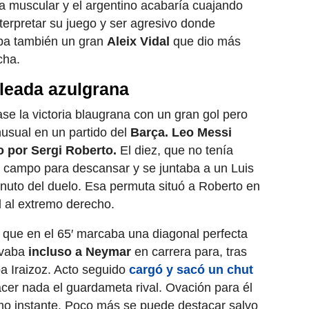
a muscular y el argentino acabaría cuajando
erpretar su juego y ser agresivo donde
aba también un gran
Aleix Vidal
que dio más
cha.
oleada azulgrana
ase la victoria blaugrana con un gran gol pero
nusual en un partido del
Barça. Leo Messi
o por Sergi Roberto.
El diez, que no tenía
 campo para descansar y se juntaba a un Luis
nuto del duelo. Esa permuta situó a Roberto en
al al extremo derecho.
ix que en el 65′ marcaba una diagonal perfecta
levaba
incluso a Neymar
en carrera para, tras
a Iraizoz. Acto seguido
cargó y sacó un chut
cer nada el guardameta rival. Ovación para él
mo instante. Poco más se puede destacar salvo