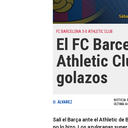
FC BARCELONA 3-0 ATHLETIC CLUB
El FC Barc
Athletic C
golazos
NOTICIA 
U. ÁLVAREZ
ÚLTIMA A
Salí el Barça ante el Athletic de 
no lo hizo. Los azulgranas super