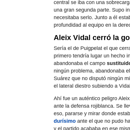
central se iba con una sobrecarg
una gran segunda parte. Supo int
necesitaba serlo. Junto a él est
profundidad al equipo en la dere
Aleix Vidal cerró la g
Sería el de Puigpelat el que cerr
primero tendría lugar un hecho i
abandonaba el campo
sustituid
ningún problema, abandonaba el
Suárez que no disputó ningún mi
el lateral diestro subiendo a Vid
Ahí fue un auténtico peligro Ale
ante la defensa rojiblanca. Se l
eso, pararse y mirar donde estab
durísimo
ante el que no pudo ha
y el partido acababa en ese mis