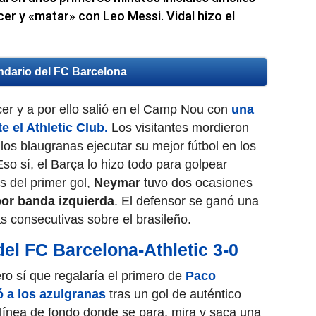
er y «matar» con Leo Messi. Vidal hizo el
ndario del FC Barcelona
er y a por ello salió en el Camp Nou con
una
e el Athletic Club.
Los visitantes mordieron
 los blaugranas ejecutar su mejor fútbol en los
so sí, el Barça lo hizo todo para golpear
s del primer gol,
Neymar
tuvo dos ocasiones
or banda izquierda
. El defensor se ganó una
as consecutivas sobre el brasileño.
del FC Barcelona-Athletic 3-0
o sí que regalaría el primero de
Paco
ó a los azulgranas
tras un gol de auténtico
 línea de fondo donde se para, mira y saca una