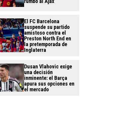
rumbo al Ajax
El FC Barcelona
suspende su partido
amistoso contra el
Preston North End en
la pretemporada de
Inglaterra
Dusan Vlahovic exige
una decisión
inminente: el Barça
apura sus opciones en
el mercado