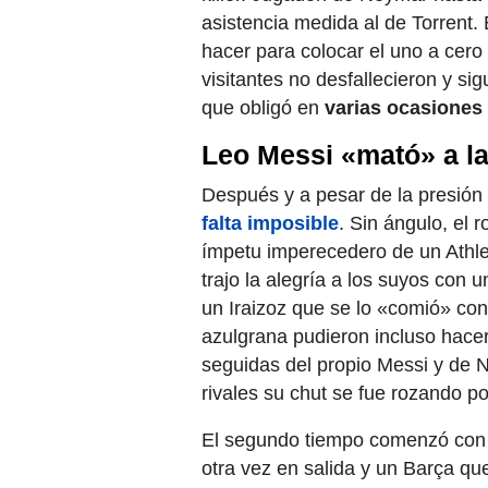
asistencia medida al de Torrent. 
hacer para colocar el uno a cero
visitantes no desfallecieron y si
que obligó en
varias ocasiones 
Leo Messi «mató» a la 
Después y a pesar de la presión 
falta imposible
. Sin ángulo, el 
ímpetu imperecedero de un Athlet
trajo la alegría a los suyos con u
un Iraizoz que se lo «comió» con 
azulgrana pudieron incluso hacer
seguidas del propio Messi y de N
rivales su chut se fue rozando po
El segundo tiempo comenzó con 
otra vez en salida y un Barça q