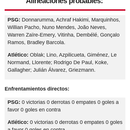
Alineaciones probables:
PSG:
Donnarumma, Achraf Hakimi, Marquinhos,
Willian Pacho, Nuno Mendes, João Neves,
Warren Zaïre-Emery, Vitinha, Dembélé, Gonçalo
Ramos, Bradley Barcola.
Atlético:
Oblak; Lino, Azpilicueta, Giménez, Le
Normand, Llorente; Rodrigo De Paul, Koke,
Gallagher; Julián Álvarez, Griezmann.
Enfrentamientos directos:
PSG:
0 victorias 0 derrotas 0 empates 0 goles a
favor 0 goles en contra
Atlético:
0 victorias 0 derrotas 0 empates 0 goles
a favor 0 goles en contra