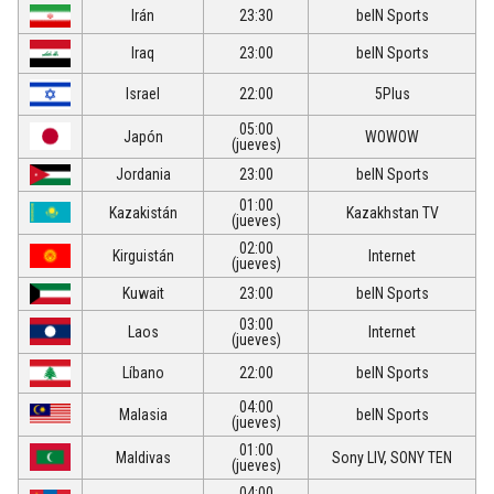
Irán
23:30
beIN Sports
Iraq
23:00
beIN Sports
Israel
22:00
5Plus
05:00
Japón
WOWOW
(jueves)
Jordania
23:00
beIN Sports
01:00
Kazakistán
Kazakhstan TV
(jueves)
02:00
Kirguistán
Internet
(jueves)
Kuwait
23:00
beIN Sports
03:00
Laos
Internet
(jueves)
Líbano
22:00
beIN Sports
04:00
Malasia
beIN Sports
(jueves)
01:00
Maldivas
Sony LIV, SONY TEN
(jueves)
04:00