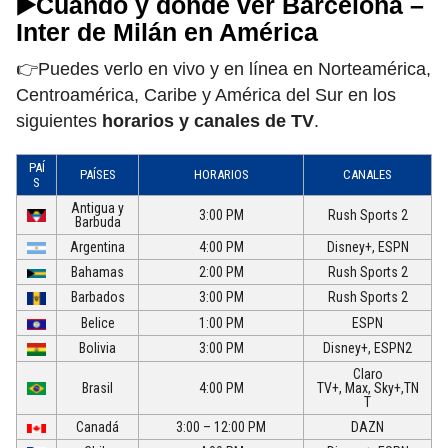
▶️Cuándo y dónde ver Barcelona –
Inter de Milán en América
👉Puedes verlo en vivo y en línea en Norteamérica,
Centroamérica, Caribe y América del Sur en los
siguientes
horarios y canales de TV
.
PAÍ
PAÍSES
HORARIOS
CANALES
S
Antigua y
3:00 PM
Rush Sports 2
Barbuda
Argentina
4:00 PM
Disney+, ESPN
Bahamas
2:00 PM
Rush Sports 2
Barbados
3:00 PM
Rush Sports 2
Belice
1:00 PM
ESPN
Bolivia
3:00 PM
Disney+, ESPN2
Claro
Brasil
4:00 PM
TV+, Max, Sky+,TN
T
Canadá
3:00 – 12:00 PM
DAZN