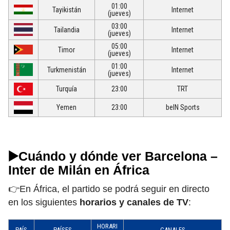
01:00
Tayikistán
Internet
(jueves)
03:00
Tailandia
Internet
(jueves)
05:00
Timor
Internet
(jueves)
01:00
Turkmenistán
Internet
(jueves)
Turquía
23:00
TRT
Yemen
23:00
beIN Sports
▶️Cuándo y dónde ver Barcelona –
Inter de Milán en África
👉En África, el partido se podrá seguir en directo
en los siguientes
horarios y canales de TV
:
HORARI
PAÍS
PAÍSES
CANALES