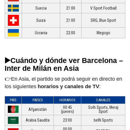
Suecia
21:00
V Sport Football
Suiza
21:00
SRG, Blue Sport
Ucrania
22:00
Megogo
▶️Cuándo y dónde ver Barcelona –
Inter de Milán en Asia
👉En Asia, el partido se podrá seguir en directo en
los siguientes
horarios y canales de TV
:
PAÍS
PAÍSES
HORARIOS
CANALES
00:45
Solh Sports, Meraj
Afganistán
(jueves)
Sport
Arabia Saudita
23:00
beIN Sports
00:00