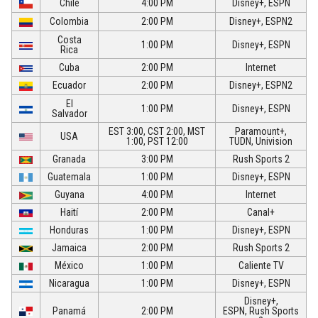
Chile
4:00 PM
Disney+, ESPN
Colombia
2:00 PM
Disney+, ESPN2
Costa
1:00 PM
Disney+, ESPN
Rica
Cuba
2:00 PM
Internet
Ecuador
2:00 PM
Disney+, ESPN2
El
1:00 PM
Disney+, ESPN
Salvador
EST 3:00, CST 2:00, MST
Paramount+,
USA
1:00, PST 12:00
TUDN, Univision
Granada
3:00 PM
Rush Sports 2
Guatemala
1:00 PM
Disney+, ESPN
Guyana
4:00 PM
Internet
Haití
2:00 PM
Canal+
Honduras
1:00 PM
Disney+, ESPN
Jamaica
2:00 PM
Rush Sports 2
México
1:00 PM
Caliente TV
Nicaragua
1:00 PM
Disney+, ESPN
Disney+,
Panamá
2:00 PM
ESPN, Rush Sports