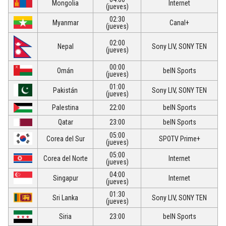
Mongolia
Internet
(jueves)
02:30
Myanmar
Canal+
(jueves)
02:00
Nepal
Sony LIV, SONY TEN
(jueves)
00:00
Omán
beIN Sports
(jueves)
01:00
Pakistán
Sony LIV, SONY TEN
(jueves)
Palestina
22:00
beIN Sports
Qatar
23:00
beIN Sports
05:00
Corea del Sur
SPOTV Prime+
(jueves)
05:00
Corea del Norte
Internet
(jueves)
04:00
Singapur
Internet
(jueves)
01:30
Sri Lanka
Sony LIV, SONY TEN
(jueves)
Siria
23:00
beIN Sports