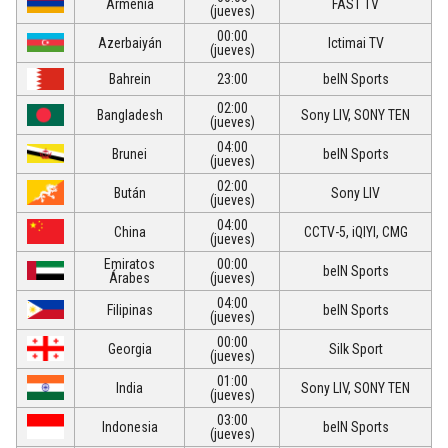
Armenia
FAST TV
(jueves)
00:00
Azerbaiyán
Ictimai TV
(jueves)
Bahrein
23:00
beIN Sports
02:00
Bangladesh
Sony LIV, SONY TEN
(jueves)
04:00
Brunei
beIN Sports
(jueves)
02:00
Bután
Sony LIV
(jueves)
04:00
China
CCTV-5, iQIYI, CMG
(jueves)
Emiratos
00:00
beIN Sports
Árabes
(jueves)
04:00
Filipinas
beIN Sports
(jueves)
00:00
Georgia
Silk Sport
(jueves)
01:00
India
Sony LIV, SONY TEN
(jueves)
03:00
Indonesia
beIN Sports
(jueves)