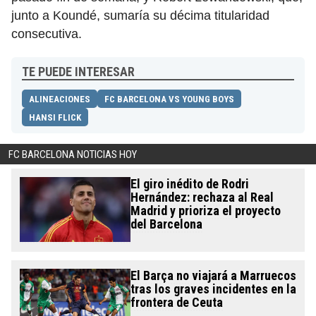
junto a Koundé, sumaría su décima titularidad
consecutiva.
TE PUEDE INTERESAR
ALINEACIONES
FC BARCELONA VS YOUNG BOYS
HANSI FLICK
FC BARCELONA NOTICIAS HOY
El giro inédito de Rodri
Hernández: rechaza al Real
Madrid y prioriza el proyecto
del Barcelona
El Barça no viajará a Marruecos
tras los graves incidentes en la
frontera de Ceuta