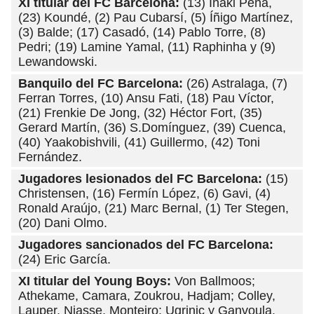
XI titular del FC Barcelona:
(13) Iñaki Peña,
(23) Koundé, (2) Pau Cubarsí, (5) Íñigo Martínez,
(3) Balde; (17) Casadó, (14) Pablo Torre, (8)
Pedri; (19) Lamine Yamal, (11) Raphinha y (9)
Lewandowski.
Banquilo del FC Barcelona:
(26) Astralaga, (7)
Ferran Torres, (10) Ansu Fati, (18) Pau Víctor,
(21) Frenkie De Jong, (32) Héctor Fort, (35)
Gerard Martín, (36) S.Domínguez, (39) Cuenca,
(40) Yaakobishvili, (41) Guillermo, (42) Toni
Fernández.
Jugadores lesionados del FC Barcelona:
(15)
Christensen, (16) Fermín López, (6) Gavi, (4)
Ronald Araújo, (21) Marc Bernal, (1) Ter Stegen,
(20) Dani Olmo.
Jugadores sancionados del FC Barcelona:
(24) Eric García.
XI titular del Young Boys:
Von Ballmoos;
Athekame, Camara, Zoukrou, Hadjam; Colley,
Lauper, Niasse, Monteiro; Ugrinic y Ganvoula.