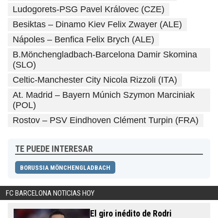
Ludogorets-PSG Pavel Královec (CZE)
Besiktas – Dinamo Kiev Felix Zwayer (ALE)
Nápoles – Benfica Felix Brych (ALE)
B.Mönchengladbach-Barcelona Damir Skomina
(SLO)
Celtic-Manchester City Nicola Rizzoli (ITA)
At. Madrid – Bayern Múnich Szymon Marciniak
(POL)
Rostov – PSV Eindhoven Clément Turpin (FRA)
TE PUEDE INTERESAR
BORUSSIA MÖNCHENGLADBACH
FC BARCELONA NOTICIAS HOY
El giro inédito de Rodri