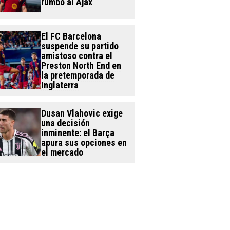
rumbo al Ajax
El FC Barcelona
suspende su partido
amistoso contra el
Preston North End en
la pretemporada de
Inglaterra
Dusan Vlahovic exige
una decisión
inminente: el Barça
apura sus opciones en
el mercado