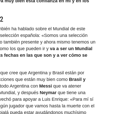
a muy bien esta confianza en mí y en los
22
mbién ha hablado sobre el Mundial de este
la selección española: «Somos una selección
ro también presente y ahora mismo tenemos un
como los que pueden ir y
va a ser un Mundial
as fechas en las que son y a ver cómo se
 que cree que Argentina y Brasil están por
ecciones que están muy bien como
Brasil y
 todo Argentina con
Messi
que va atener
Mundial, y después
Neymar
que tiene una
echó para apoyar a Luis Enrique: «Para mí sí
algún jugador que vamos hasta la muerte con el
 ojalá pueda estar ayudándonos muchísimo