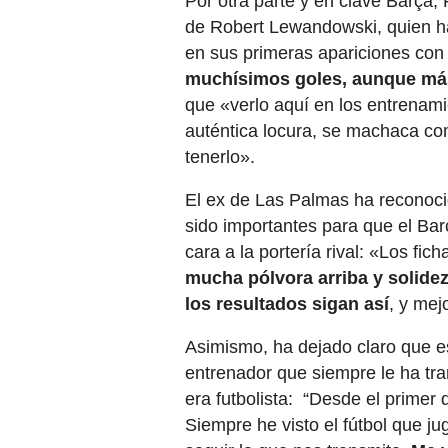
Por otra parte y en clave Barça, 
de Robert Lewandowski, quien h
en sus primeras apariciones con 
muchísimos goles, aunque más 
que «verlo aquí en los entrenami
auténtica locura, se machaca co
tenerlo».
El ex de Las Palmas ha reconoci
sido importantes para que el Bar
cara a la portería rival: «Los fi
mucha pólvora arriba y solid
los resultados sigan así
, y mej
Asimismo, ha dejado claro que 
entrenador que siempre le ha tr
era futbolista: “Desde el primer
Siempre he visto el fútbol que ju