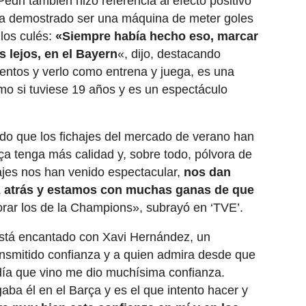
Pedri también hizo referencia al efecto positivo
a demostrado ser una máquina de meter goles
los culés:
«Siempre había hecho eso, marcar
lejos, en el Bayern
«, dijo, destacando
entos y verlo como entrena y juega, es una
mo si tuviese 19 años y es un espectáculo
do que los fichajes del mercado de verano han
ça tenga más calidad y, sobre todo, pólvora de
chajes nos han venido espectacular,
nos dan
ez atrás y estamos con muchas ganas de que
orar los de la Champions», subrayó en ‘TVE’.
está encantado con Xavi Hernández, un
ansmitido confianza y a quien admira desde que
 día que vino me dio muchísima confianza.
gaba él en el Barça y es el que intento hacer y