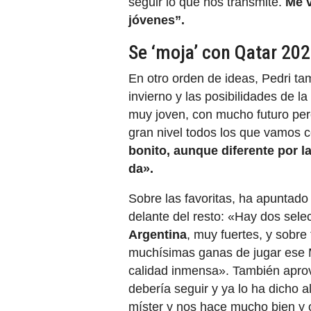
seguir lo que nos transmite.
Me v
jóvenes”.
Se ‘moja’ con Qatar 20
En otro orden de ideas, Pedri ta
invierno y las posibilidades de 
muy joven, con mucho futuro pe
gran nivel todos los que vamos 
bonito, aunque diferente por l
da».
Sobre las favoritas, ha apuntado
delante del resto: «Hay dos sel
Argentina
, muy fuertes, y sobre
muchísimas ganas de jugar ese 
calidad inmensa». También aprov
debería seguir y ya lo ha dicho 
míster y nos hace mucho bien y