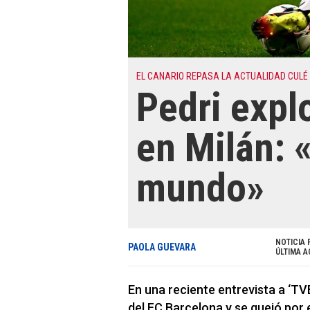
EL CANARIO REPASA LA ACTUALIDAD CULÉ
Pedri explo
en Milán: «
mundo»
NOTICIA 
PAOLA GUEVARA
ÚLTIMA A
En una reciente entrevista a ‘TV
del FC Barcelona y se quejó por el