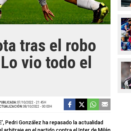
ta tras el robo
Lo vio todo el
PUBLICADA:
07/10/2022 - 21:45H
CTUALIZACIÓN:
08/10/2022 - 00:03H
E’, Pedri González ha repasado la actualidad
 arbitraje en el partido contra el Inter de Milán