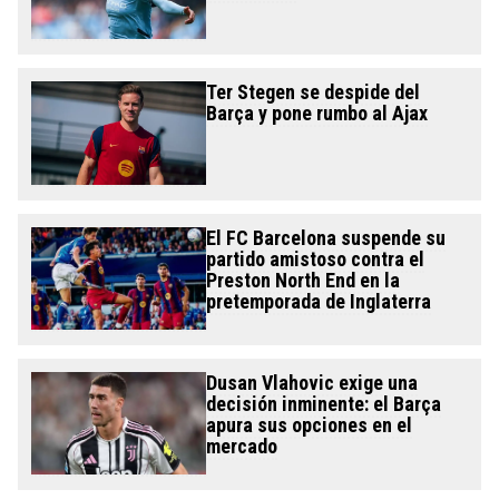
Ter Stegen se despide del
Barça y pone rumbo al Ajax
El FC Barcelona suspende su
partido amistoso contra el
Preston North End en la
pretemporada de Inglaterra
Dusan Vlahovic exige una
decisión inminente: el Barça
apura sus opciones en el
mercado