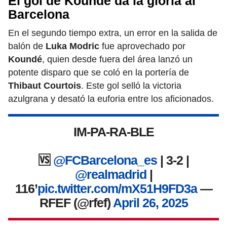
El gol de Koundé da la gloria al
Barcelona
En el segundo tiempo extra, un error en la salida de
balón de
Luka Modric
fue aprovechado por
Koundé
, quien desde fuera del área lanzó un
potente disparo que se coló en la portería de
Thibaut Courtois
. Este gol selló la victoria
azulgrana y desató la euforia entre los aficionados.
IM-PA-RA-BLE
🆚
@FCBarcelona_es
| 3-2 |
@realmadrid
|
116’
pic.twitter.com/mX51H9FD3a
—
RFEF (@rfef)
April 26, 2025