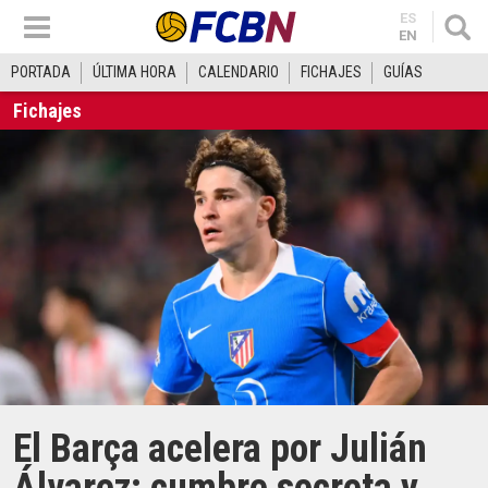
ES
EN
PORTADA
ÚLTIMA HORA
CALENDARIO
FICHAJES
GUÍAS
Fichajes
El Barça acelera por Julián