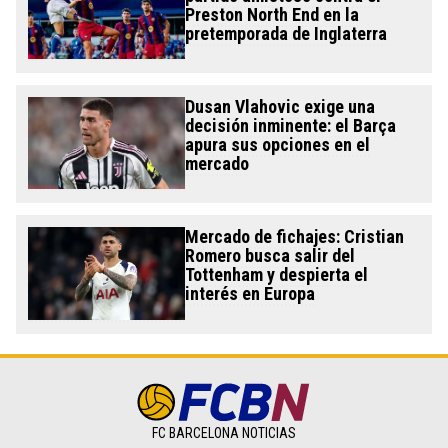
Preston North End en la
pretemporada de Inglaterra
Dusan Vlahovic exige una
decisión inminente: el Barça
apura sus opciones en el
mercado
Mercado de fichajes: Cristian
Romero busca salir del
Tottenham y despierta el
interés en Europa
FC BARCELONA NOTICIAS