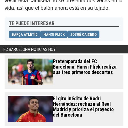
vestir esta camiseta no se presenta dos veces en la
vida, así que el balón ahora está en su tejado.
TE PUEDE INTERESAR
BARÇA ATLÈTIC
HANSI FLICK
JOSUÉ CAICEDO
FC BARCELONA NOTICIAS HOY
Pretemporada del FC
Barcelona: Hansi Flick realiza
sus tres primeros descartes
El giro inédito de Rodri
Hernández: rechaza al Real
Madrid y prioriza el proyecto
del Barcelona