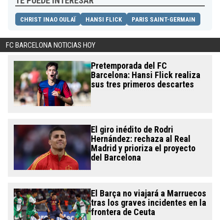
TE PUEDE INTERESAR
CHRIST INAO OULAÏ
HANSI FLICK
PARIS SAINT-GERMAIN
FC BARCELONA NOTICIAS HOY
Pretemporada del FC
Barcelona: Hansi Flick realiza
sus tres primeros descartes
El giro inédito de Rodri
Hernández: rechaza al Real
Madrid y prioriza el proyecto
del Barcelona
El Barça no viajará a Marruecos
tras los graves incidentes en la
frontera de Ceuta