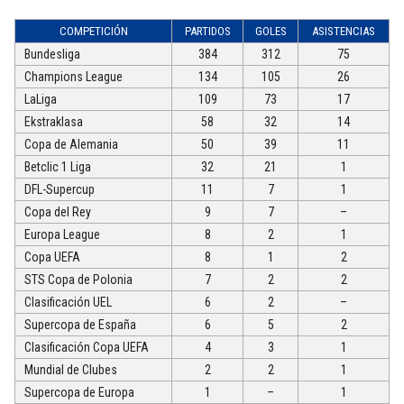
COMPETICIÓN
PARTIDOS
GOLES
ASISTENCIAS
Bundesliga
384
312
75
Champions League
134
105
26
LaLiga
109
73
17
Ekstraklasa
58
32
14
Copa de Alemania
50
39
11
Betclic 1 Liga
32
21
1
DFL-Supercup
11
7
1
Copa del Rey
9
7
–
Europa League
8
2
1
Copa UEFA
8
1
2
STS Copa de Polonia
7
2
2
Clasificación UEL
6
2
–
Supercopa de España
6
5
2
Clasificación Copa UEFA
4
3
1
Mundial de Clubes
2
2
1
Supercopa de Europa
1
–
1