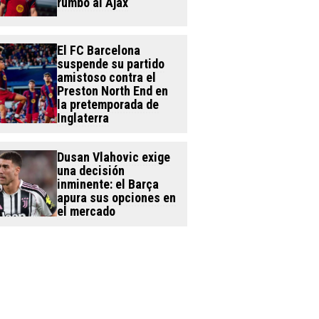
rumbo al Ajax
El FC Barcelona
suspende su partido
amistoso contra el
Preston North End en
la pretemporada de
Inglaterra
Dusan Vlahovic exige
una decisión
inminente: el Barça
apura sus opciones en
el mercado