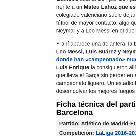
frente a un
Mateu Lahoz que es
colegiado valenciano suele deja
fútbol de mayor contacto, algo q
Neymar y a Leo Messi en el due
Y ahí aparece una delantera, la
Leo Messi, Luis Suárez y Neym
donde han «campeonado» muc
Luis Enrique
la consiguieron allí
que lleva el Barça sin perder en
campeonato liguero. Un estadio f
desempolvar los mejores fuegos ar
Ficha técnica del part
Barcelona
Partido: Atlético de Madrid-
Competición:
LaLiga 2016-20