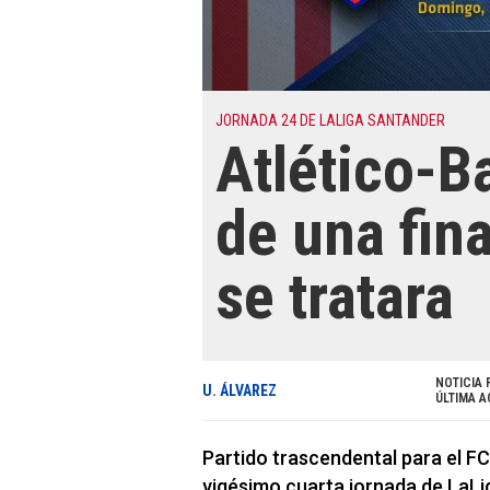
JORNADA 24 DE LALIGA SANTANDER
Atlético-B
de una fin
se tratara
NOTICIA 
U. ÁLVAREZ
ÚLTIMA A
Partido trascendental para el FC
vigésimo cuarta jornada de LaLi