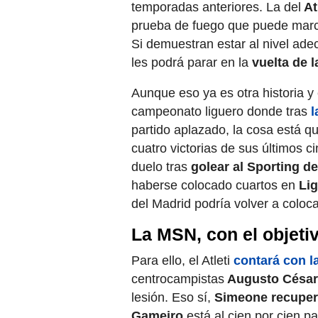
temporadas anteriores. La del
At
prueba de fuego que puede marc
Si demuestran estar al nivel ad
les podrá parar en la
vuelta de 
Aunque eso ya es otra historia y
campeonato liguero donde tras
l
partido aplazado, la cosa está q
cuatro victorias de sus últimos c
duelo tras
golear al Sporting de
haberse colocado cuartos en
Lig
del Madrid podría volver a coloc
La MSN, con el objetiv
Para ello, el Atleti
contará con l
centrocampistas
Augusto César y
lesión. Eso sí,
Simeone recuperó
Gameiro
está al cien por cien p