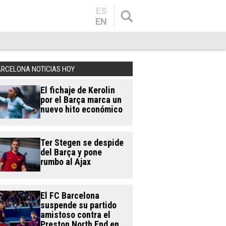
ES
EN
ARCELONA NOTICIAS HOY
El fichaje de Kerolin
por el Barça marca un
nuevo hito económico
Ter Stegen se despide
del Barça y pone
rumbo al Ajax
El FC Barcelona
suspende su partido
amistoso contra el
Preston North End en