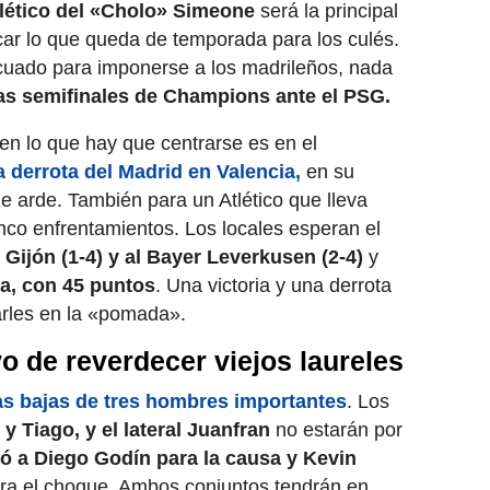
lético del «Cholo» Simeone
será la principal
ar lo que queda de temporada para los culés.
ecuado para imponerse a los madrileños, nada
las semifinales de Champions ante el PSG.
 en lo que hay que centrarse es en el
a derrota del Madrid en Valencia,
en su
ue arde. También para un Atlético que lleva
inco enfrentamientos. Los locales esperan el
 Gijón (1-4) y al Bayer Leverkusen (2-4)
y
a, con 45 puntos
. Una victoria y una derrota
arles en la «pomada».
o de reverdecer viejos laureles
as bajas de tres hombres importantes
. Los
 Tiago, y el lateral Juanfran
no estarán por
 a Diego Godín para la causa y Kevin
ara el choque. Ambos conjuntos tendrán en