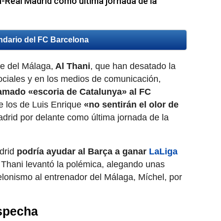
ga-Real Madrid como última jornada de la
ndario del FC Barcelona
te del Málaga,
Al Thani
, que han desatado la
ociales y en los medios de comunicación,
lamado «escoria de Catalunya» al FC
 los de Luis Enrique
«no sentirán el olor de
drid por delante como última jornada de la
adrid
podría ayudar al Barça a ganar
LaLiga
l Thani levantó la polémica, alegando unas
elonismo al entrenador del Málaga, Míchel, por
ospecha