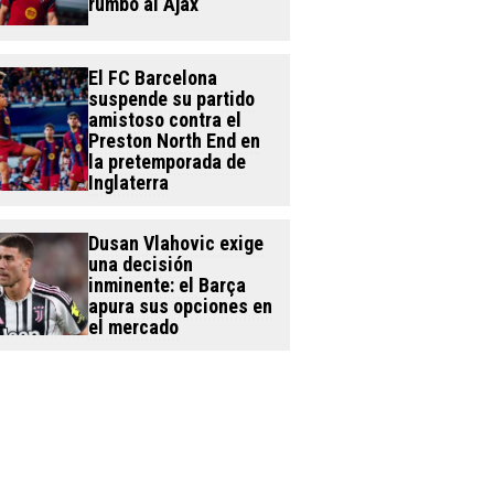
rumbo al Ajax
El FC Barcelona
suspende su partido
amistoso contra el
Preston North End en
la pretemporada de
Inglaterra
Dusan Vlahovic exige
una decisión
inminente: el Barça
apura sus opciones en
el mercado