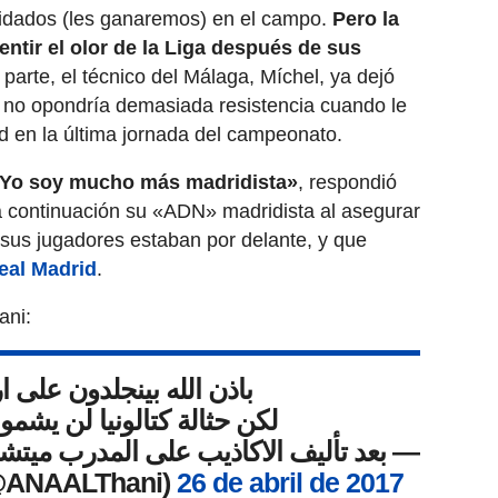
idados (les ganaremos) en el campo.
Pero la
entir el olor de la Liga después de sus
 parte, el técnico del Málaga, Míchel, ya dejó
z no opondría demasiada resistencia cuando le
id en la última jornada del campeonato.
 Yo soy mucho más madridista»
, respondió
 continuación su «ADN» madridista al asegurar
 sus jugadores estaban por delante, y que
eal Madrid
.
ani:
باذن الله بينجلدون على 
لكن حثالة كتالونيا لن يشموا
بعد تأليف الاكاذيب على المدرب ميتش
—
(@ANAALThani)
26 de abril de 2017