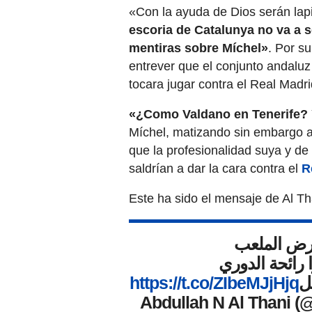
«Con la ayuda de Dios serán lap
escoria de Catalunya no va a s
mentiras sobre Míchel»
. Por su
entrever que el conjunto andalu
tocara jugar contra el Real Madr
«¿Como Valdano en Tenerife?
Míchel, matizando sin embargo a
que la profesionalidad suya y de
saldrían a dar la cara contra el
R
Este ha sido el mensaje de Al Th
ارض الملعب
 رائحة الدوري
https://t.co/ZIbeMJjHjq
ل
Abdullah N Al Thani 