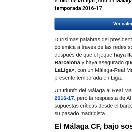
el olor de la Liga», con un Mála
temporada 2016-17
Ver cale
Durísimas palabras del presiden
polémica a través de las redes s
después de que el jeque
haya l
Barcelona
y haya asegurado que
LaLiga»
, con un Málaga-Real Ma
presente temporada en Liga.
Un triunfo del Málaga al Real M
2016-17
, pero la respuesta de A
supuestas críticas desde el barc
su pasado madridista.
El Málaga CF, bajo s