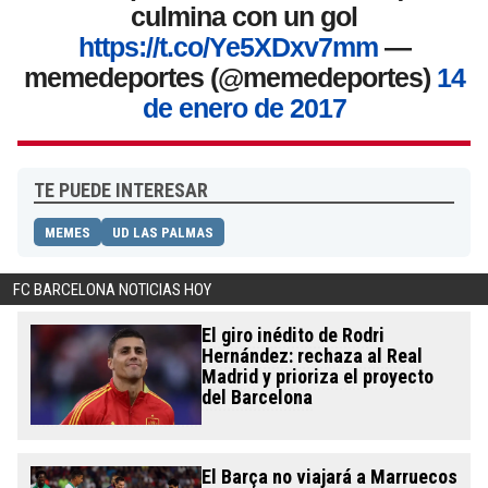
culmina con un gol
https://t.co/Ye5XDxv7mm
—
memedeportes (@memedeportes)
14
de enero de 2017
TE PUEDE INTERESAR
MEMES
UD LAS PALMAS
FC BARCELONA NOTICIAS HOY
El giro inédito de Rodri
Hernández: rechaza al Real
Madrid y prioriza el proyecto
del Barcelona
El Barça no viajará a Marruecos