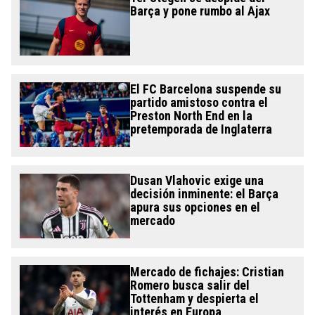
Barça y pone rumbo al Ajax
El FC Barcelona suspende su
partido amistoso contra el
Preston North End en la
pretemporada de Inglaterra
Dusan Vlahovic exige una
decisión inminente: el Barça
apura sus opciones en el
mercado
Mercado de fichajes: Cristian
Romero busca salir del
Tottenham y despierta el
interés en Europa