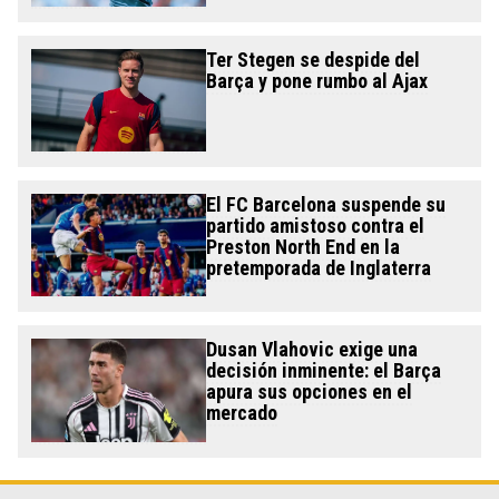
Ter Stegen se despide del
Barça y pone rumbo al Ajax
El FC Barcelona suspende su
partido amistoso contra el
Preston North End en la
pretemporada de Inglaterra
Dusan Vlahovic exige una
decisión inminente: el Barça
apura sus opciones en el
mercado