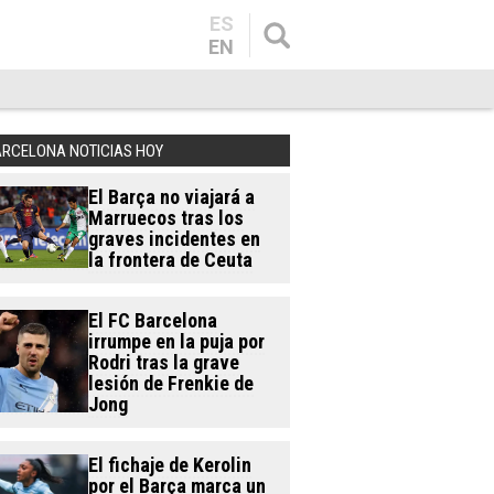
ES
EN
ARCELONA NOTICIAS HOY
El Barça no viajará a
Marruecos tras los
graves incidentes en
la frontera de Ceuta
El FC Barcelona
irrumpe en la puja por
Rodri tras la grave
lesión de Frenkie de
Jong
El fichaje de Kerolin
por el Barça marca un