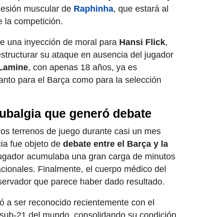
 lesión muscular de
Raphinha
, que estará al
 la competición.
ne una inyección de moral para
Hansi Flick
,
estructurar su ataque en ausencia del jugador
Lamine
, con apenas 18 años, ya es
anto para el Barça como para la selección
ubalgia que generó debate
los terrenos de juego durante casi un mes
ia fue objeto de
debate entre el Barça y la
 jugador acumulaba una gran carga de minutos
cionales. Finalmente, el cuerpo médico del
nservador que parece haber dado resultado.
ó a ser reconocido recientemente con el
a sub-21 del mundo, consolidando su condición