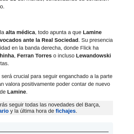
o.
 la
alta médica
, todo apunta a que
Lamine
nvocados ante la Real Sociedad
. Su presencia
alidad en la banda derecha, donde Flick ha
hinha
,
Ferran Torres
o incluso
Lewandowski
tas.
s será crucial para seguir enganchado a la parte
emán valora positivamente poder contar de nuevo
d de
Lamine
.
ás seguir todas las novedades del Barça,
ario
y la última hora de
fichajes
.