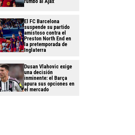
rumbo al Ajax
El FC Barcelona
suspende su partido
amistoso contra el
Preston North End en
la pretemporada de
Inglaterra
Dusan Vlahovic exige
una decisión
inminente: el Barça
apura sus opciones en
el mercado