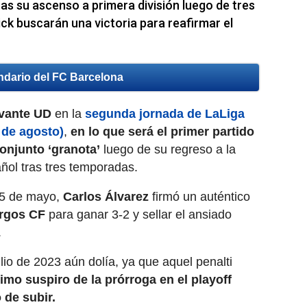
ras su ascenso a primera división luego de tres
ick buscarán una victoria para reafirmar el
ndario del FC Barcelona
vante UD
en la
segunda jornada de LaLiga
 de agosto)
,
en lo que será el primer partido
conjunto ‘granota’
luego de su regreso a la
ñol tras tres temporadas.
25 de mayo,
Carlos Álvarez
firmó un auténtico
rgos CF
para ganar 3-2 y sellar el ansiado
.
lio de 2023 aún dolía, ya que aquel penalti
timo suspiro de la prórroga en el playoff
o de subir.