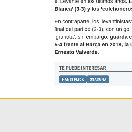
el Levante en los últimos años. 
Blanca’ (3-3) y los ‘colchoner
En contraparte, los ‘levantinista
final del partido (2-3), con un go
‘granota’, sin embargo,
guarda c
5-4 frente al Barça en 2018, la
Ernesto Valverde.
TE PUEDE INTERESAR
HANSI FLICK
OSASUNA