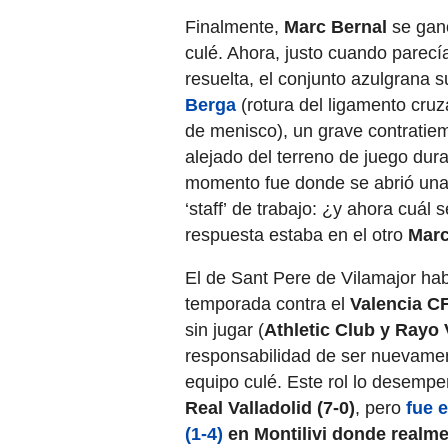
Finalmente,
Marc Bernal
se gan
culé. Ahora, justo cuando parecí
resuelta, el conjunto azulgrana s
Berga
(rotura del ligamento cruz
de menisco), un grave contratie
alejado del terreno de juego du
momento fue donde se abrió una
‘staff’ de trabajo: ¿y ahora cuál s
respuesta estaba en el otro
Marc
El de Sant Pere de Vilamajor habí
temporada contra el
Valencia C
sin jugar (
Athletic Club y Rayo
responsabilidad de ser nuevament
equipo culé. Este rol lo desemp
Real Valladolid (7-0)
, pero
fue 
(1-4)
en Montilivi donde realmen