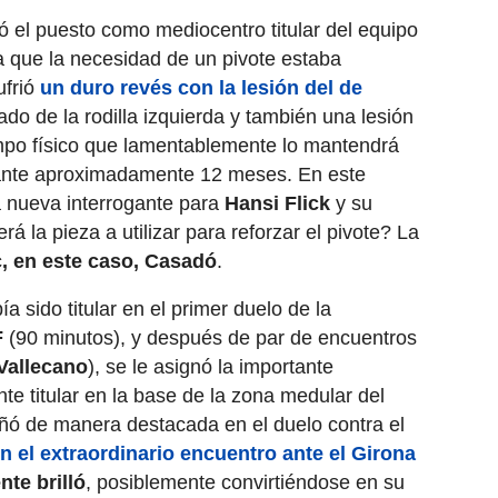
ó el puesto como mediocentro titular del equipo
a que la necesidad de un pivote estaba
ufrió
un duro revés con la lesión del de
ado de la rodilla izquierda y también una lesión
mpo físico que lamentablemente lo mantendrá
rante aproximadamente 12 meses. En este
 nueva interrogante para
Hansi Flick
y su
erá la pieza a utilizar para reforzar el pivote? La
, en este caso, Casadó
.
a sido titular en el primer duelo de la
F
(90 minutos), y después de par de encuentros
 Vallecano
), se le asignó la importante
e titular en la base de la zona medular del
eñó de manera destacada en el duelo contra el
en el extraordinario encuentro ante el Girona
te brilló
, posiblemente convirtiéndose en su