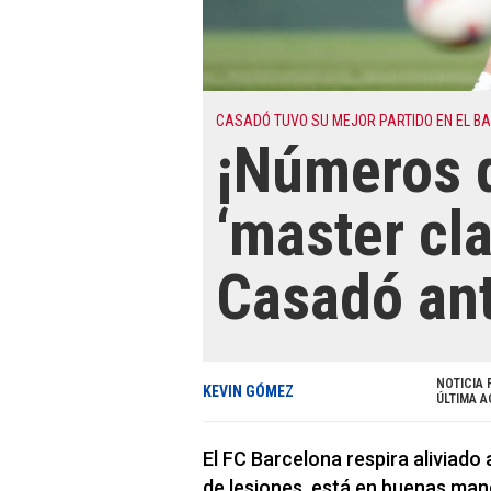
CASADÓ TUVO SU MEJOR PARTIDO EN EL B
¡Números d
‘master cl
Casadó ant
NOTICIA 
KEVIN GÓMEZ
ÚLTIMA A
El FC Barcelona respira aliviado 
de lesiones, está en buenas ma