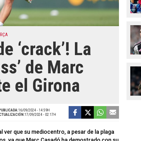
ARÇA
e ‘crack’! La
ass’ de Marc
e el Girona
PUBLICADA:
16/09/2024 - 14:59H
CTUALIZACIÓN:
17/09/2024 - 02:17H
al ver que su mediocentro, a pesar de la plaga
nos, ya que Marc Casadó ha demostrado con su