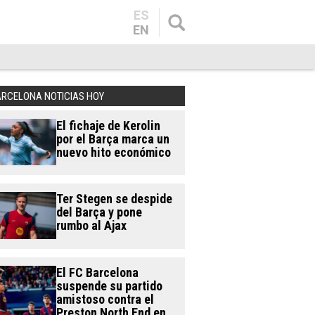
ES
EN
ARCELONA NOTICIAS HOY
El fichaje de Kerolin
por el Barça marca un
nuevo hito económico
Ter Stegen se despide
del Barça y pone
rumbo al Ajax
El FC Barcelona
suspende su partido
amistoso contra el
Preston North End en