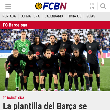
ES
EN
PORTADA
ÚLTIMA HORA
CALENDARIO
FICHAJES
GUÍAS
FC Barcelona
FC BARCELONA
La plantilla del Barça se