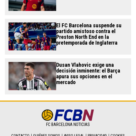
El FC Barcelona suspende su
partido amistoso contra el
Preston North End en la
pretemporada de Inglaterra
Dusan Vlahovic exige una
decisión inminente: el Barça
apura sus opciones en el
mercado
FC BARCELONA NOTICIAS
CONTACTO
QUIÉNES SOMOS
AVISO LEGAL
PRIVACIDAD
COOKIES