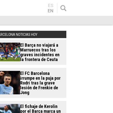
ES
EN
ARCELONA NOTICIAS HOY
El Barça no viajará a
Marruecos tras los
graves incidentes en
la frontera de Ceuta
El FC Barcelona
irrumpe en la puja por
Rodri tras la grave
lesión de Frenkie de
Jong
El fichaje de Kerolin
por el Barça marca un