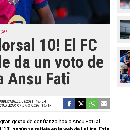
RÇA?
dorsal 10! El FC
le da un voto de
a Ansu Fati
PUBLICADA:
26/08/2024 - 15:42H
CTUALIZACIÓN:
27/03/2026 - 10:41H
gran gesto de confianza hacia Ansu Fati al
’10’, según se refleja en la web de LaLiga. Esta