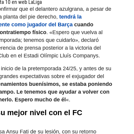
ta 10 en web LaLiga
nfirmar que el delantero azulgrana, a pesar de
a planta del pie derecho,
tendrá la
ente como jugador del Barça
cuando
ontratiempo físico
. «Espero que vuelva al
mporada; tenemos que cuidarlo», declaró
rencia de prensa posterior a la victoria del
 Club en el Estadi Olímpic Lluís Companys.
inicio de la pretemporada 24/25, y antes de su
 grandes expectativas sobre el exjugador del
enamientos buenísimos, se estaba poniendo
campo.
Le tenemos que ayudar a volver con
nerlo. Espero mucho de él
«.
su mejor nivel con el FC
a Ansu Fati de su lesión, con su retorno