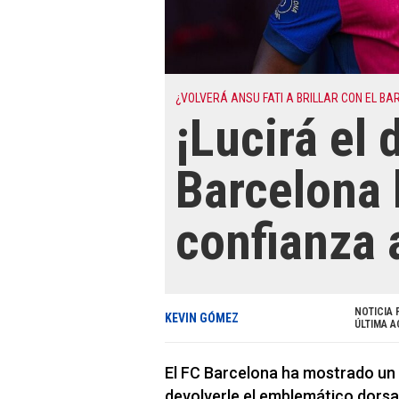
¿VOLVERÁ ANSU FATI A BRILLAR CON EL BA
¡Lucirá el 
Barcelona 
confianza 
NOTICIA 
KEVIN GÓMEZ
ÚLTIMA A
El FC Barcelona ha mostrado un 
devolverle el emblemático dorsal 