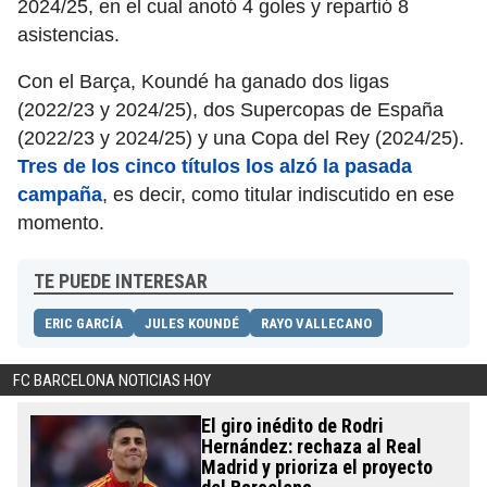
2024/25, en el cual anotó 4 goles y repartió 8
asistencias.
Con el Barça, Koundé ha ganado dos ligas
(2022/23 y 2024/25), dos Supercopas de España
(2022/23 y 2024/25) y una Copa del Rey (2024/25).
Tres de los cinco títulos los alzó la pasada
campaña
, es decir, como titular indiscutido en ese
momento.
TE PUEDE INTERESAR
ERIC GARCÍA
JULES KOUNDÉ
RAYO VALLECANO
FC BARCELONA NOTICIAS HOY
El giro inédito de Rodri
Hernández: rechaza al Real
Madrid y prioriza el proyecto