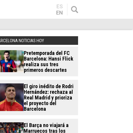
ES
EN
ARCELONA NOTICIAS HOY
Pretemporada del FC
Barcelona: Hansi Flick
realiza sus tres
primeros descartes
El giro inédito de Rodri
Hernández: rechaza al
Real Madrid y prioriza
el proyecto del
Barcelona
El Barça no viajará a
Marruecos tras los