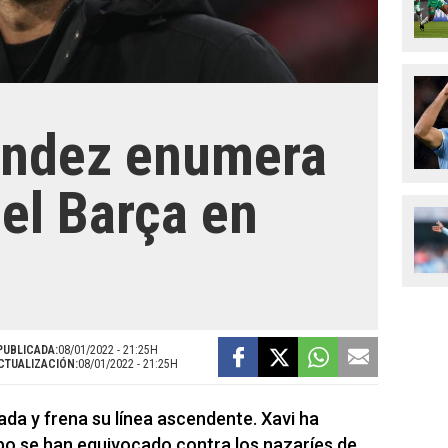
ández enumera
del Barça en
PUBLICADA:
08/01/2022 - 21:25H
CTUALIZACIÓN:
08/01/2022 - 21:25H
ada y frena su línea ascendente. Xavi ha
ipo se han equivocado contra los nazaríes de