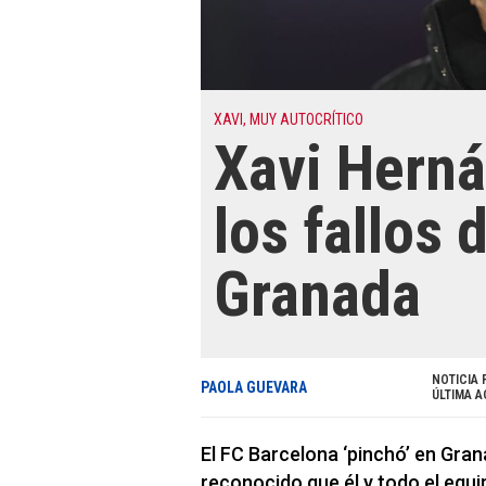
XAVI, MUY AUTOCRÍTICO
Xavi Hern
los fallos 
Granada
NOTICIA 
PAOLA GUEVARA
ÚLTIMA A
El FC Barcelona ‘pinchó’ en Gran
reconocido que él y todo el equ