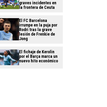
graves incidentes en
la frontera de Ceuta
El FC Barcelona
irrumpe en la puja por
Rodri tras la grave
lesión de Frenkie de
Jong
El fichaje de Kerolin
por el Barça marca un
nuevo hito económico