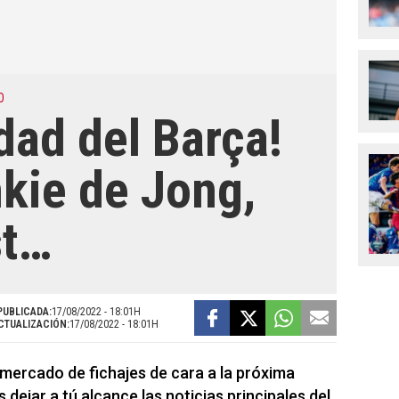
O
dad del Barça!
nkie de Jong,
st…
PUBLICADA:
17/08/2022 - 18:01H
CTUALIZACIÓN:
17/08/2022 - 18:01H
 mercado de fichajes de cara a la próxima
ejar a tú alcance las noticias principales del