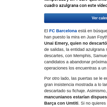
cuadro azulgrana con este víde
Ver cale
El
FC Barcelona
está en búsqued
han puesto la mira en Juan Foyt
Unai Emery, quien no descartó 
de salidas, la entidad azulgrana
descartes, con Memphis, Samuel 
candidatos a abandonar próximam
operaciones los encuentras a un s
Por otro lado, las puertas se le 
gran insistencia mostrada a lo l
descartado su fichaje. Asimismo
mancunianos estarían dispuest
Barça con Umtiti
. Si no quieres