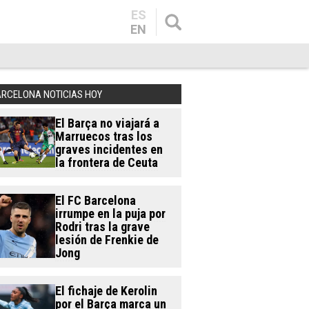
ES
EN
ARCELONA NOTICIAS HOY
El Barça no viajará a
Marruecos tras los
graves incidentes en
la frontera de Ceuta
El FC Barcelona
irrumpe en la puja por
Rodri tras la grave
lesión de Frenkie de
Jong
El fichaje de Kerolin
por el Barça marca un