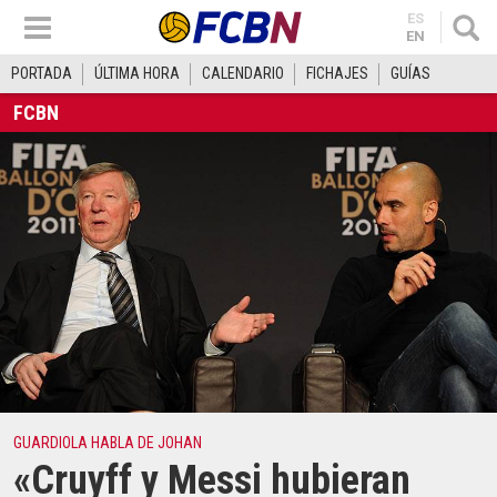
ES
EN
PORTADA
ÚLTIMA HORA
CALENDARIO
FICHAJES
GUÍAS
FCBN
GUARDIOLA HABLA DE JOHAN
«Cruyff y Messi hubieran