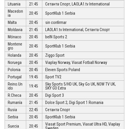
Lituania
21:45
Сетанта Спорт, LAOLA1.tv International
Macedon
20:45
SportKlub 1 Serbia
ia
Malta
20:45
sin confirmar
Moldavia
21:45
LAOLA1.tv International, Сетанта Спорт
Mónaco
20:45
beIN Sports 2
Montene
20:45
SportKlub 1 Serbia
gro
Holanda
20:45
Ziggo Sport
Noruega
20:45
Viaplay Norway, Viasat Fotball Norway
Polonia
20:45
Eleven Sports Poland
Portugal
19:45
Sport TV2
Reino.Un
Sky Sports 5/HD UK, Sky Go UK, NOW TV UK,
19:45
ido
SKY GO Extra
R.Checa
20:45
Digi Sport 3
Rumanía
21:45
Dolce Sport 2, Digi Sport 1 Romania
Rusia
22:45
Сетанта Спорт
Serbia
20:45
SportKlub 1 Serbia
Viasat Sport Premium, Viasat Ultra HD, Viaplay
Suecia
20:45
Sweden