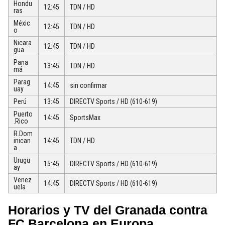
Hondu
12:45
TDN / HD
ras
Méxic
12:45
TDN / HD
o
Nicara
12:45
TDN / HD
gua
Pana
13:45
TDN / HD
má
Parag
14:45
sin confirmar
uay
Perú
13:45
DIRECTV Sports / HD (610-619)
Puerto
14:45
SportsMax
.Rico
R.Dom
inican
14:45
TDN / HD
a
Urugu
15:45
DIRECTV Sports / HD (610-619)
ay
Venez
14:45
DIRECTV Sports / HD (610-619)
uela
Horarios y TV del Granada contra
FC Barcelona en Europa