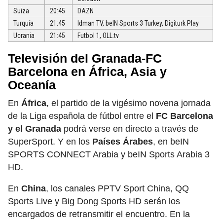
Suiza
20:45
DAZN
Turquía
21:45
Idman TV, beIN Sports 3 Turkey, Digiturk Play
Ucrania
21:45
Futbol 1, OLL.tv
Televisión del Granada-FC
Barcelona en África, Asia y
Oceanía
En
África
, el partido de la vigésimo novena jornada
de la Liga española de fútbol entre el
FC Barcelona
y el Granada
podrá verse en directo a través de
SuperSport. Y en los
Países Árabes
, en beIN
SPORTS CONNECT Arabia y beIN Sports Arabia 3
HD.
En
China
, los canales PPTV Sport China, QQ
Sports Live y Big Dong Sports HD serán los
encargados de retransmitir el encuentro. En la