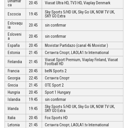
Dinamar
20:45
Viasat Ultra HD, TV3 HD, Viaplay Denmark
ca
Sky Sports 5/HD UK, Sky Go UK, NOW TV UK,
Escocia
19:45
SKY GO Extra
Eslovaqu
20:45
sin confirmar
ia
Esloveni
20:45
sin confirmar
a
España
20:45
Movistar Partidazo (canal 46 Movistar )
Estonia
21:45
Сетанта Спорт, LAOLA1.tv International
Viasat Sport Premium, Viaplay Finland, Viasat
Finlandia
21:45
Football HD
Francia
20:45
beIN Sports 2
Georgia
22:45
Сетанта Спорт
Grecia
21:45
OTE Sport 2
Hungria
20:45
Sport 1 Hungary
Islandia
19:45
sin confirmar
Sky Sports 5/HD UK, Sky Go UK, NOW TV UK,
Irlanda
19:45
SKY GO Extra
Italia
20:45
Fox Sports HD
Letonia
21:45
Сетанта Спорт, LAOLA1.tv International