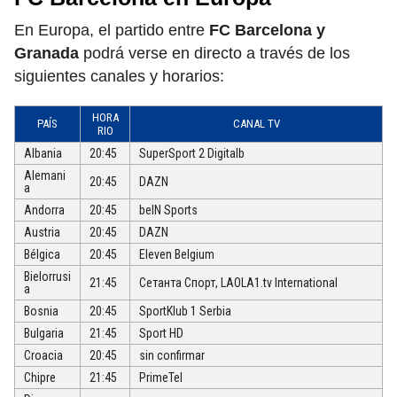
En Europa, el partido entre
FC Barcelona y
Granada
podrá verse en directo a través de los
siguientes canales y horarios:
HORA
PAÍS
CANAL TV
RIO
Albania
20:45
SuperSport 2 Digitalb
Alemani
20:45
DAZN
a
Andorra
20:45
beIN Sports
Austria
20:45
DAZN
Bélgica
20:45
Eleven Belgium
Bielorrusi
21:45
Сетанта Спорт, LAOLA1.tv International
a
Bosnia
20:45
SportKlub 1 Serbia
Bulgaria
21:45
Sport HD
Croacia
20:45
sin confirmar
Chipre
21:45
PrimeTel