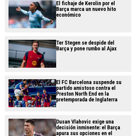
El fichaje de Kerolin por el
Barça marca un nuevo hito
económico
Ter Stegen se despide del
Barça y pone rumbo al Ajax
El FC Barcelona suspende su
partido amistoso contra el
Preston North End en la
pretemporada de Inglaterra
Dusan Vlahovic exige una
decisión inminente: el Barça
apura sus opciones en el