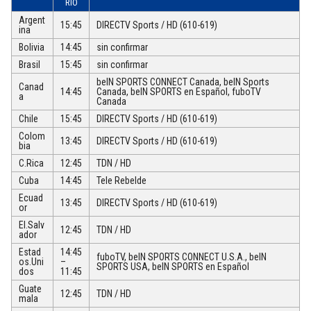
RIO
Argent
15:45
DIRECTV Sports / HD (610-619)
ina
Bolivia
14:45
sin confirmar
Brasil
15:45
sin confirmar
beIN SPORTS CONNECT Canada, beIN Sports
Canad
14:45
Canada, beIN SPORTS en Español, fuboTV
a
Canada
Chile
15:45
DIRECTV Sports / HD (610-619)
Colom
13:45
DIRECTV Sports / HD (610-619)
bia
C.Rica
12:45
TDN / HD
Cuba
14:45
Tele Rebelde
Ecuad
13:45
DIRECTV Sports / HD (610-619)
or
El.Salv
12:45
TDN / HD
ador
Estad
14:45
fuboTV, beIN SPORTS CONNECT U.S.A., beIN
os.Uni
–
SPORTS USA, beIN SPORTS en Español
dos
11:45
Guate
12:45
TDN / HD
mala