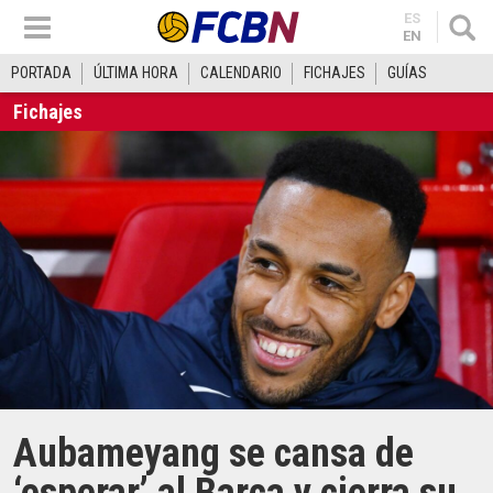
ES
EN
PORTADA
ÚLTIMA HORA
CALENDARIO
FICHAJES
GUÍAS
Fichajes
Aubameyang se cansa de