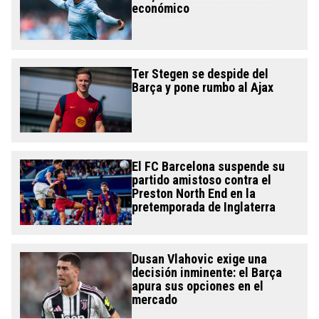
económico
Ter Stegen se despide del
Barça y pone rumbo al Ajax
El FC Barcelona suspende su
partido amistoso contra el
Preston North End en la
pretemporada de Inglaterra
Dusan Vlahovic exige una
decisión inminente: el Barça
apura sus opciones en el
mercado