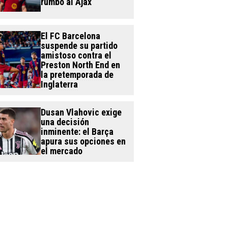
rumbo al Ajax
El FC Barcelona
suspende su partido
amistoso contra el
Preston North End en
la pretemporada de
Inglaterra
Dusan Vlahovic exige
una decisión
inminente: el Barça
apura sus opciones en
el mercado