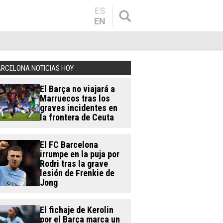
ES
EN
ARCELONA NOTICIAS HOY
El Barça no viajará a
Marruecos tras los
graves incidentes en
la frontera de Ceuta
El FC Barcelona
irrumpe en la puja por
Rodri tras la grave
lesión de Frenkie de
Jong
El fichaje de Kerolin
por el Barça marca un