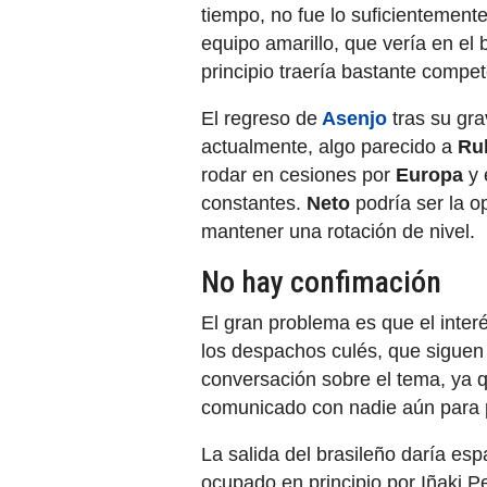
tiempo, no fue lo suficientement
equipo amarillo, que vería en el
principio traería bastante compe
El regreso de
Asenjo
tras su gra
actualmente, algo parecido a
Rul
rodar en cesiones por
Europa
y 
constantes.
Neto
podría ser la op
mantener una rotación de nivel.
No hay confimación
El gran problema es que el inter
los despachos culés, que siguen
conversación sobre el tema, ya 
comunicado con nadie aún para 
La salida del brasileño daría espa
ocupado en principio por Iñaki 