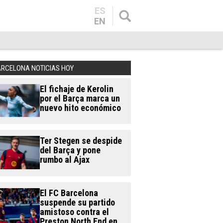
ES
EN
ARCELONA NOTICIAS HOY
El fichaje de Kerolin
por el Barça marca un
nuevo hito económico
Ter Stegen se despide
del Barça y pone
rumbo al Ajax
El FC Barcelona
suspende su partido
amistoso contra el
Preston North End en