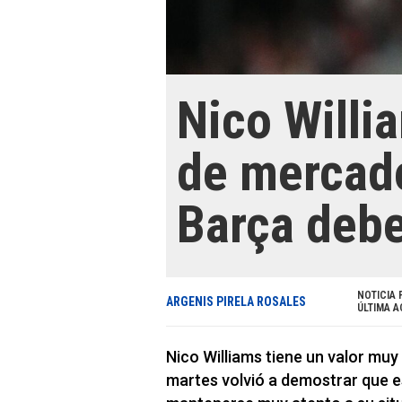
Nico Willia
de mercado
Barça debe
NOTICIA 
ARGENIS PIRELA ROSALES
ÚLTIMA A
Nico Williams tiene un valor muy
martes volvió a demostrar que e