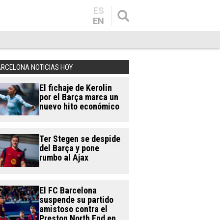
ES
EN
ARCELONA NOTICIAS HOY
El fichaje de Kerolin
por el Barça marca un
nuevo hito económico
Ter Stegen se despide
del Barça y pone
rumbo al Ajax
El FC Barcelona
suspende su partido
amistoso contra el
Preston North End en