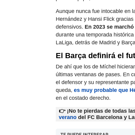
Aunque nunca fue intocable en la
Hernández y Hansi Flick gracias a
defensivos.
En 2023 se marchó 
durante una temporada histórica p
LaLiga, detrás de Madrid y Barça
El Barça definirá el fu
De ahí que los de Míchel hiciera
últimas ventanas de pases. En cu
el defensor y su representante par
queda,
es muy probable que Hé
en el costado derecho.
👉 ¡No te pierdas de todas l
verano
del FC Barcelona y L
TE PUEDE INTERESAR