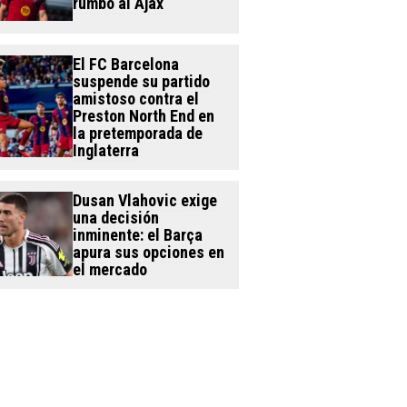
rumbo al Ajax
El FC Barcelona
suspende su partido
amistoso contra el
Preston North End en
la pretemporada de
Inglaterra
Dusan Vlahovic exige
una decisión
inminente: el Barça
apura sus opciones en
el mercado