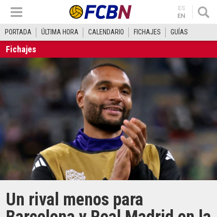
ES
EN
PORTADA
ÚLTIMA HORA
CALENDARIO
FICHAJES
GUÍAS
Fichajes
Un rival menos para