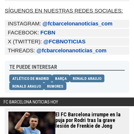
SÍGUENOS EN NUESTRAS REDES SOCIALES:
INSTAGRAM:
@fcbarcelonanoticias_com
FACEBOOK:
FCBN
X (TWITTER):
@FCBNOTICIAS
THREADS:
@fcbarcelonanoticias_com
TE PUEDE INTERESAR
ATLÉTICO DE MADRID
BARÇA
RONALD ARAUJO
RONALD ARAUJO
RUMORES
FC BARCELONA NOTICIAS HOY
El FC Barcelona irrumpe en la
puja por Rodri tras la grave
lesión de Frenkie de Jong