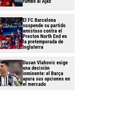
rumbo al Ajax
El FC Barcelona
suspende su partido
amistoso contra el
Preston North End en
la pretemporada de
Inglaterra
Dusan Vlahovic exige
una decisión
inminente: el Barça
apura sus opciones en
el mercado