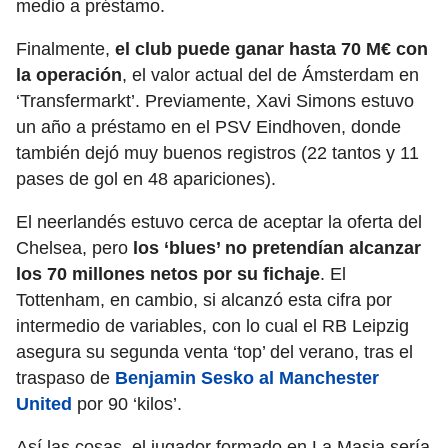
medio a préstamo.
Finalmente,
el club puede ganar hasta 70 M€ con
la operación
, el valor actual del de Ámsterdam en
‘Transfermarkt’. Previamente, Xavi Simons estuvo
un año a préstamo en el PSV Eindhoven, donde
también dejó muy buenos registros (22 tantos y 11
pases de gol en 48 apariciones).
El neerlandés estuvo cerca de aceptar la oferta del
Chelsea, pero
los ‘blues’ no pretendían alcanzar
los 70 millones netos por su fichaje
. El
Tottenham, en cambio, si alcanzó esta cifra por
intermedio de variables, con lo cual el RB Leipzig
asegura su segunda venta ‘top’ del verano, tras el
traspaso de
Benjamin Sesko al Manchester
United
por 90 ‘kilos’.
Así las cosas, el jugador formado en La Masia sería