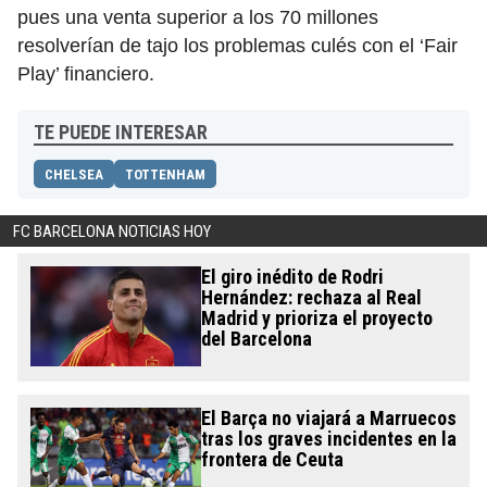
pues una venta superior a los 70 millones
resolverían de tajo los problemas culés con el ‘Fair
Play’ financiero.
TE PUEDE INTERESAR
CHELSEA
TOTTENHAM
FC BARCELONA NOTICIAS HOY
El giro inédito de Rodri
Hernández: rechaza al Real
Madrid y prioriza el proyecto
del Barcelona
El Barça no viajará a Marruecos
tras los graves incidentes en la
frontera de Ceuta