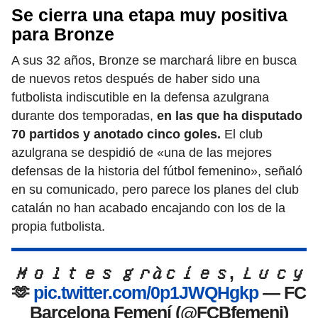
Se cierra una etapa muy positiva
para Bronze
A sus 32 años, Bronze se marchará libre en busca
de nuevos retos después de haber sido una
futbolista indiscutible en la defensa azulgrana
durante dos temporadas,
en las que ha disputado
70 partidos y anotado cinco goles.
El club
azulgrana se despidió de «una de las mejores
defensas de la historia del fútbol femenino», señaló
en su comunicado, pero parece los planes del club
catalán no han acabado encajando con los de la
propia futbolista.
𝑀𝑜𝑙𝑡𝑒𝑠 𝑔𝑟𝑎̀𝑐𝑖𝑒𝑠, 𝐿𝑢𝑐𝑦
🫶
pic.twitter.com/0p1JWQHgkp
— FC
Barcelona Femení (@FCBfemeni)