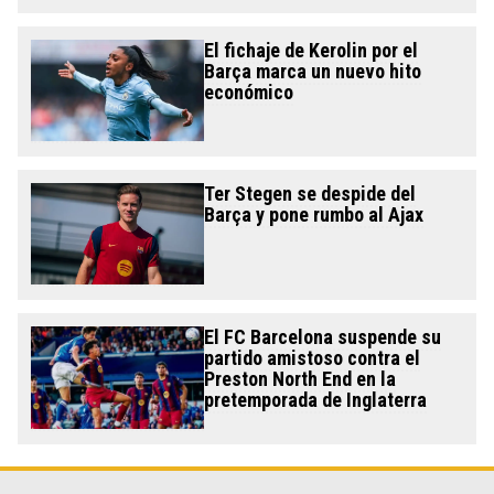
El fichaje de Kerolin por el
Barça marca un nuevo hito
económico
Ter Stegen se despide del
Barça y pone rumbo al Ajax
El FC Barcelona suspende su
partido amistoso contra el
Preston North End en la
pretemporada de Inglaterra