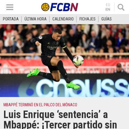
ES
EN
PORTADA
ÚLTIMA HORA
CALENDARIO
FICHAJES
GUÍAS
MBAPPÉ TERMINÓ EN EL PALCO DEL MÓNACO
Luis Enrique ‘sentencia’ a
Mbappé: ¡Tercer partido sin