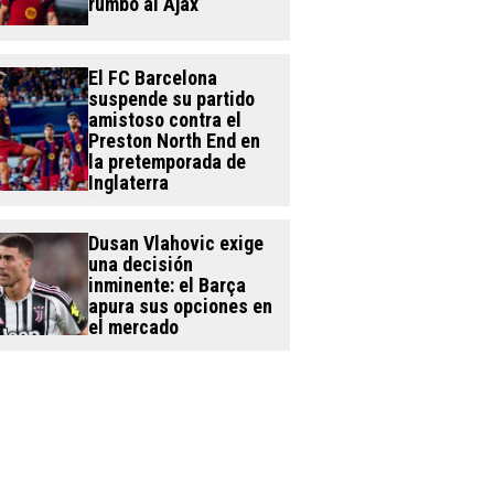
rumbo al Ajax
El FC Barcelona
suspende su partido
amistoso contra el
Preston North End en
la pretemporada de
Inglaterra
Dusan Vlahovic exige
una decisión
inminente: el Barça
apura sus opciones en
el mercado