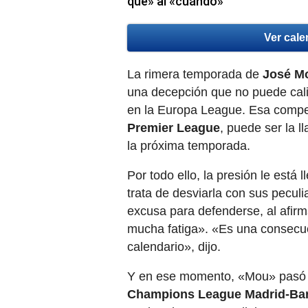
qué» al «cuándo»
Ver cale
La rimera temporada de
José Mo
una decepción que no puede cali
en la Europa League. Esa competi
Premier League
, puede ser la l
la próxima temporada.
Por todo ello, la presión le está 
trata de desviarla con sus peculi
excusa para defenderse, al afir
mucha fatiga». «Es una consecue
calendario», dijo.
Y en ese momento, «Mou» pasó a
Champions League Madrid-Bar