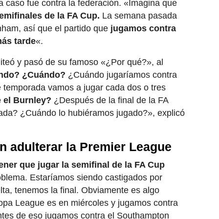
a caso fue contra la federación. «Imagina que
emifinales de la FA Cup.
La semana pasada
nham, así que el partido que
jugamos contra
más tarde
«.
iteó y pasó de su famoso «¿Por qué?», al
ndo? ¿Cuándo?
¿Cuándo jugaríamos contra
de temporada vamos a jugar cada dos o tres
 el Burnley?
¿Después de la final de la FA
ada? ¿Cuándo lo hubiéramos jugado?», explicó
 adulterar la Premier League
ener que jugar la semifinal de la FA Cup
oblema. Estaríamos siendo castigados por
lta, tenemos la final. Obviamente es algo
Europa League es en miércoles y jugamos contra
antes de eso jugamos contra el Southampton