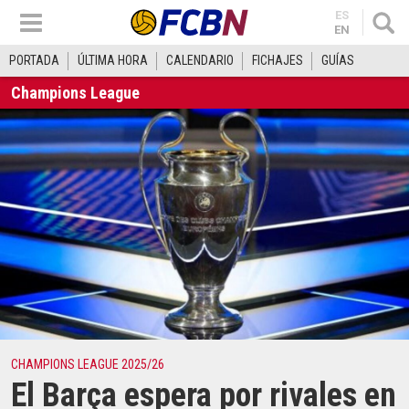
ES
EN
PORTADA
ÚLTIMA HORA
CALENDARIO
FICHAJES
GUÍAS
Champions League
CHAMPIONS LEAGUE 2025/26
El Barça espera por rivales en