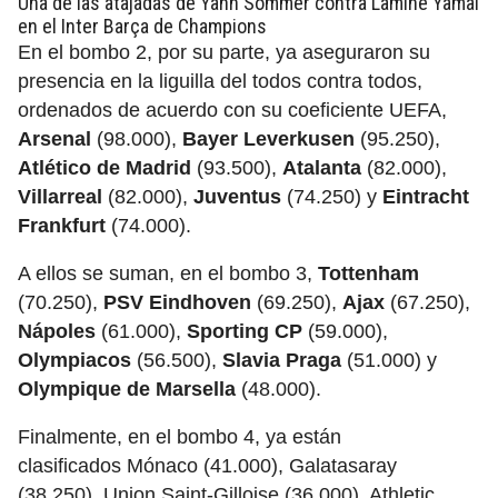
Una de las atajadas de Yann Sommer contra Lamine Yamal
en el Inter Barça de Champions
En el bombo 2, por su parte, ya aseguraron su
presencia en la liguilla del todos contra todos,
ordenados de acuerdo con su coeficiente UEFA,
Arsenal
(98.000),
Bayer Leverkusen
(95.250),
Atlético de Madrid
(93.500),
Atalanta
(82.000),
Villarreal
(82.000),
Juventus
(74.250) y
Eintracht
Frankfurt
(74.000).
A ellos se suman, en el bombo 3,
Tottenham
(70.250),
PSV Eindhoven
(69.250),
Ajax
(67.250),
Nápoles
(61.000),
Sporting CP
(59.000),
Olympiacos
(56.500),
Slavia Praga
(51.000) y
Olympique de Marsella
(48.000).
Finalmente, en el bombo 4, ya están
clasificados Mónaco (41.000), Galatasaray
(38.250), Union Saint-Gilloise (36.000), Athletic