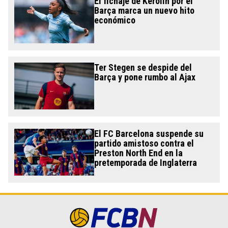
El fichaje de Kerolin por el
Barça marca un nuevo hito
económico
Ter Stegen se despide del
Barça y pone rumbo al Ajax
El FC Barcelona suspende su
partido amistoso contra el
Preston North End en la
pretemporada de Inglaterra