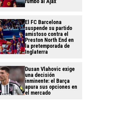
rumbo al Ajax
El FC Barcelona
suspende su partido
amistoso contra el
Preston North End en
la pretemporada de
Inglaterra
Dusan Vlahovic exige
una decisión
inminente: el Barça
apura sus opciones en
el mercado