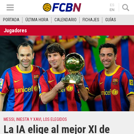
ES
EN
PORTADA
ÚLTIMA HORA
CALENDARIO
FICHAJES
GUÍAS
Jugadores
MESSI, INIESTA Y XAVI, LOS ELEGIDOS
La IA elige al mejor XI de